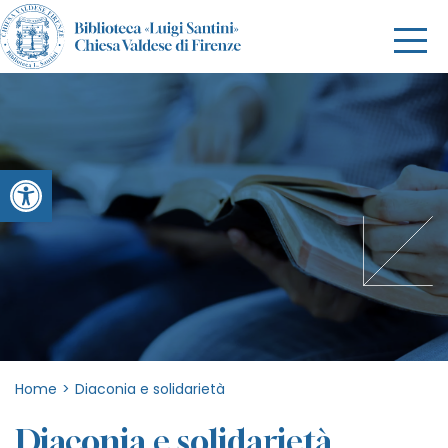
Apri la barra degli strumenti
Home
>
Diaconia e solidarietà
Diaconia e solidarietà